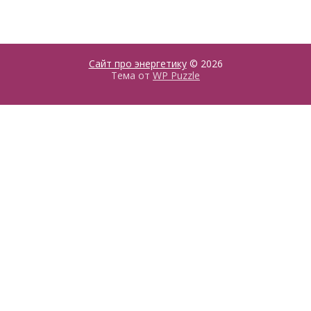
Сайт про энергетику
© 2026
Тема от
WP Puzzle