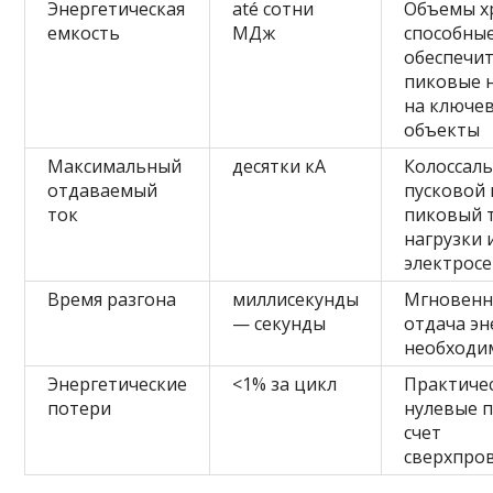
Энергетическая
até сотни
Объемы х
емкость
МДж
способны
обеспечи
пиковые 
на ключе
объекты
Максимальный
десятки кА
Колоссал
отдаваемый
пусковой 
ток
пиковый т
нагрузки 
электрос
Время разгона
миллисекунды
Мгновенн
— секунды
отдача эн
необходи
Энергетические
<1% за цикл
Практиче
потери
нулевые п
счет
сверхпро