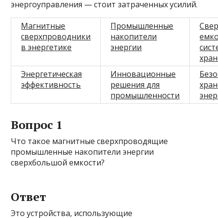
энергоуправления — стоит затраченных усилий.
Магнитные
Промышленные
Све
сверхпроводники
накопители
емк
в энергетике
энергии
сист
хран
Энергетическая
Инновационные
Безо
эффективность
решения для
хран
промышленности
энер
Вопрос 1
Что такое магнитные сверхпроводящие
промышленные накопители энергии
сверхбольшой емкости?
Ответ
Это устройства, использующие