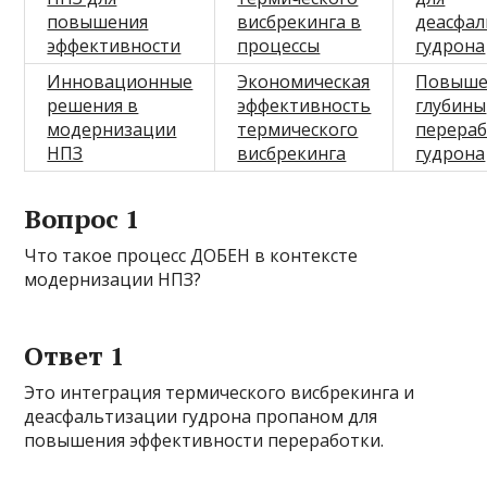
повышения
висбрекинга в
деасфа
эффективности
процессы
гудрона
Инновационные
Экономическая
Повыше
решения в
эффективность
глубины
модернизации
термического
перера
НПЗ
висбрекинга
гудрона
Вопрос 1
Что такое процесс ДОБЕН в контексте
модернизации НПЗ?
Ответ 1
Это интеграция термического висбрекинга и
деасфальтизации гудрона пропаном для
повышения эффективности переработки.