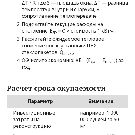
ΔT / R, где S — площадь окна, ΔT — разница
температур внутри и снаружи, R —
сопротивление теплопередаче.
Подсчитайте текущие расходы на
отопление: E
= Q × стоимость 1 кВт·ч.
до
Рассчитайте ожидаемое тепловое
снижение после установки ПВХ-
стеклопакетов: Q
.
после
Обчислите экономию: ΔE = (E
— E
) за
до
после
год.
Расчет срока окупаемости
Параметр
Значение
Инвестиционные
например, 1 000
затраты на
000 рублей за 50
реконструкцию
м²