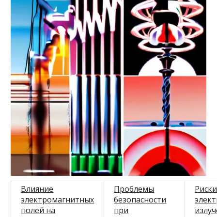
Влияние
Проблемы
Риск
электромагнитных
безопасности
элек
полей на
при
излуч