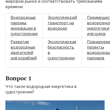
мировом рынке и соответствовать требованиям
времени.
Водородные
Экологический
Преимущес
паромы:
транспорт на
водородно
инновации в
водороде
энергетики
судостроении
для судов
Развитие
Экологическая
Планируем
водородных
безопасность
проекты
двигателей
в
водородны
для кораблей
судостроении
паромов
Вопрос 1
Что такое водородная энергетика в
судостроении?