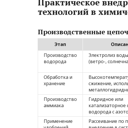
Практическое внед
технологий в хими
Производственные цепо
Этап
Описа
Производство
Электролиз воды
водорода
(ветро-, солнечна
Обработка и
Высокотемперат
хранение
сжижение, испол
металлогидридн
Производство
Гидридное или
аммиака
катализаторное 
водорода с азот
Применение
Рассеивание по п
удобрений
внедрение в сис