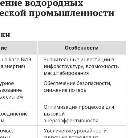
рение водородных
ческой промышленности
чки
ние
Особенности
 на базе ВИЭ
Значительные инвестиции в
я энергия)
инфраструктуру, возможность
масштабирования
урное
Обеспечение безопасности,
ьзование
снижение потерь
ых систем
Оптимизация процессов для
соединение
высокой
ом
энергоэффективности
очве,
Увеличение урожайности,
темы
снижение расходов на