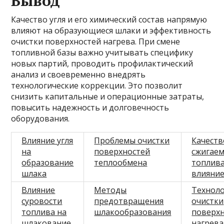
Вывод
Качество угля и его химический состав напрямую
влияют на образующиеся шлаки и эффективность
очистки поверхностей нагрева. При смене
топливной базы важно учитывать специфику
новых партий, проводить профилактический
анализ и своевременно внедрять
технологические коррекции. Это позволит
снизить капитальные и операционные затраты,
повысить надежность и долговечность
оборудования.
Влияние угля
Проблемы очистки
Качеств
на
поверхностей
сжигае
образование
теплообмена
топлива
шлака
влияни
Влияние
Методы
Технол
суровости
предотвращения
очистки
топлива на
шлакообразования
поверх
шлакование
нагрева