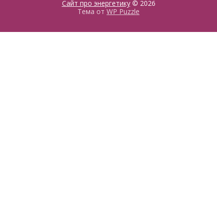
Сайт про энергетику
© 2026
Тема от
WP Puzzle