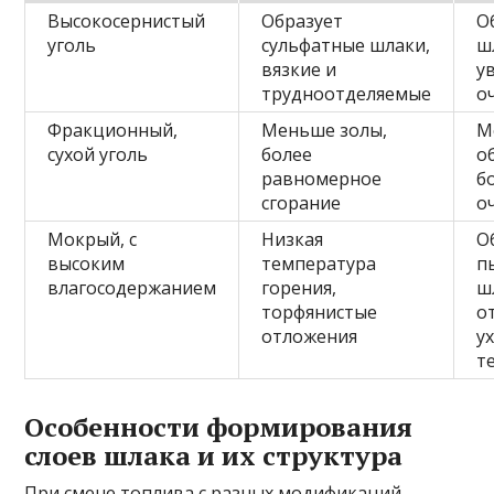
Высокосернистый
Образует
О
уголь
сульфатные шлаки,
ш
вязкие и
у
трудноотделяемые
о
Фракционный,
Меньше золы,
М
сухой уголь
более
о
равномерное
б
сгорание
о
Мокрый, с
Низкая
О
высоким
температура
п
влагосодержанием
горения,
ш
торфянистые
о
отложения
у
т
Особенности формирования
слоев шлака и их структура
При смене топлива с разных модификаций