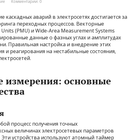
ние
Комментарии: 0
 каскадных аварий в электросетях достигается за
оринга переходных процессов. Векторные
Units (PMU) и Wide-Area Measurement Systems
ированные данные о фазных углах и амплитудах
ни. Правильная настройка и внедрение этих
я и реагирования на нестабильные состояния,
лектросетей.
е измерения: основные
ества
я
бой процесс получения точных
ксных величинах электросетевых параметров
. Эти устройства используют атомный таймер