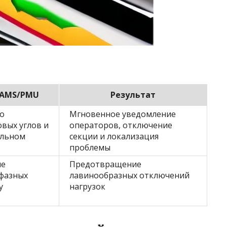
WAMS/PMU
Результат
го
Мгновенное уведомление
вых углов и
операторов, отключение
альном
секции и локализация
проблемы
ие
Предотвращение
 фазных
лавинообразных отключений
у
нагрузок