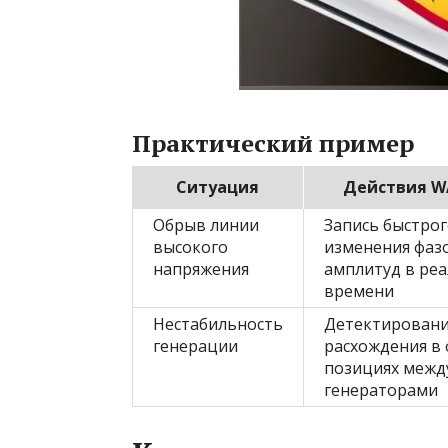
Практический пример
Ситуация
Действия 
Обрыв линии
Запись быстро
высокого
изменения фазо
напряжения
амплитуд в ре
времени
Нестабильность
Детектирован
генерации
расхождения в
позициях межд
генераторами