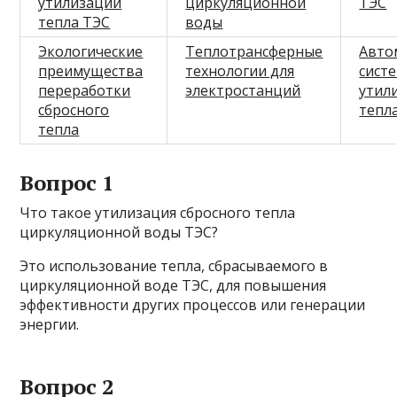
утилизации
циркуляционной
ТЭС
тепла ТЭС
воды
Экологические
Теплотрансферные
Авто
преимущества
технологии для
сист
переработки
электростанций
утил
сбросного
тепл
тепла
Вопрос 1
Что такое утилизация сбросного тепла
циркуляционной воды ТЭС?
Это использование тепла, сбрасываемого в
циркуляционной воде ТЭС, для повышения
эффективности других процессов или генерации
энергии.
Вопрос 2