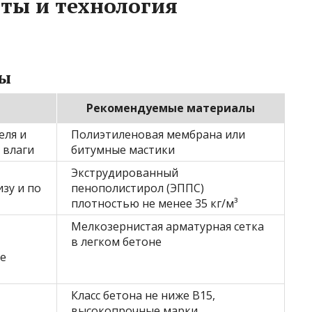
ты и технология
лы
Рекомендуемые материалы
еля и
Полиэтиленовая мембрана или
 влаги
битумные мастики
Экструдированный
зу и по
пенополистирол (ЭППС)
плотностью не менее 35 кг/м³
Мелкозернистая арматурная сетка
в легком бетоне
е
Класс бетона не ниже B15,
высокопрочные марки