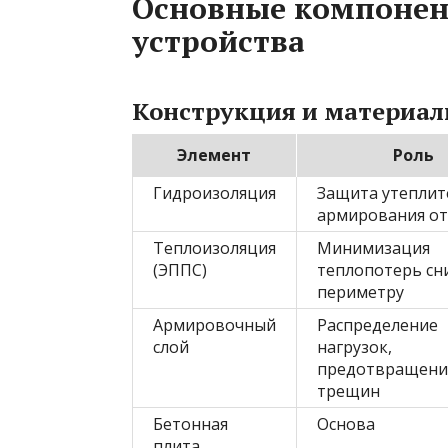
Основные компонен
устройства
Конструкция и материа
Элемент
Роль
Гидроизоляция
Защита утеплит
армирования от
Теплоизоляция
Минимизация
(ЭППС)
теплопотерь сни
периметру
Армировочный
Распределение
слой
нагрузок,
предотвращени
трещин
Бетонная
Основа
плита