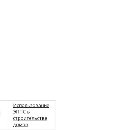
Использование
м
ЭППС в
строительстве
домов