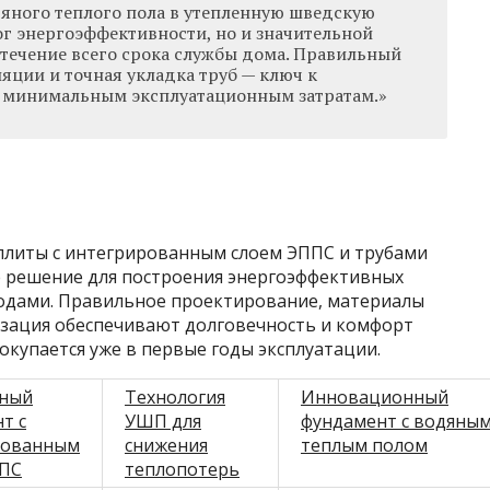
яного теплого пола в утепленную шведскую
лог энергоэффективности, но и значительной
 течение всего срока службы дома. Правильный
яции и точная укладка труб — ключ к
и минимальным эксплуатационным затратам.»
плиты с интегрированным слоем ЭППС и трубами
 решение для построения энергоэффективных
одами. Правильное проектирование, материалы
изация обеспечивают долговечность и комфорт
окупается уже в первые годы эксплуатации.
ный
Технология
Инновационный
т с
УШП для
фундамент с водяны
рованным
снижения
теплым полом
ППС
теплопотерь