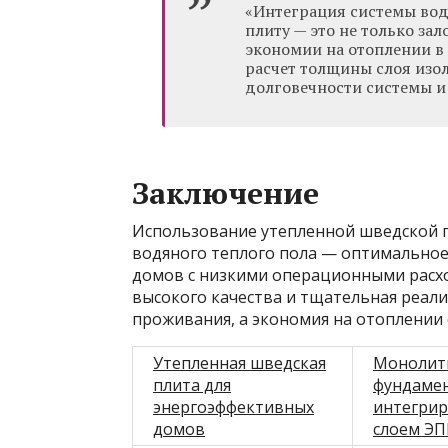
«Интеграция системы вод
плиту — это не только за
экономии на отоплении в
расчет толщины слоя изол
долговечности системы 
Заключение
Использование утепленной шведской 
водяного теплого пола — оптимальное
домов с низкими операционными расх
высокого качества и тщательная реал
проживания, а экономия на отоплении 
Утепленная шведская
Монолит
плита для
фундамен
энергоэффективных
интегри
домов
слоем Э