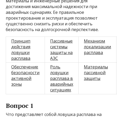
материалы и инженерные решения для
достижения максимальной надежности при
аварийных сценариях. Ее правильное
проектирование и эксплуатация позволяют
существенно снизить риски и обеспечить
безопасность на долгосрочной перспективе.
Принцип
Пассивные
Механизм
действия
системы
локализации
ловушки
защиты на
расплава
расплава
АЭС
Обеспечение
Роль
Материалы
безопасности
ловушки
пассивной
активной
расплава в
защиты
зоны
аварийных
ситуациях
Вопрос 1
Что представляет собой ловушка расплава на