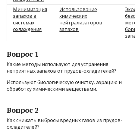
Минимизация
Использование
Эко
запахов в
химических
без
системах
нейтрализаторов
мет
охлаждения
запахов
бор
зап
Вопрос 1
Какие методы используют для устранения
неприятных запахов от прудов-охладителей?
Используют биологическую очистку, аэрацию и
обработку химическими веществами.
Вопрос 2
Как снижать выбросы вредных газов из прудов-
охладителей?