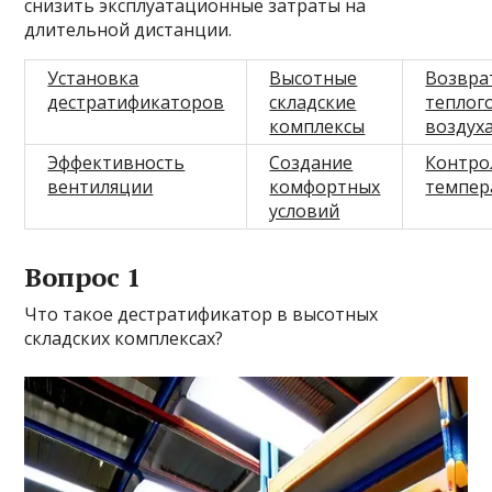
снизить эксплуатационные затраты на
длительной дистанции.
Установка
Высотные
Возвра
дестратификаторов
складские
теплог
комплексы
воздух
Эффективность
Создание
Контро
вентиляции
комфортных
темпер
условий
Вопрос 1
Что такое дестратификатор в высотных
складских комплексах?