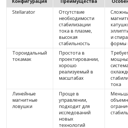
Конфигурация
Преимущества
Особе
Stellarator
Отсутствие
Сложн
необходимости
магнит
стабилизации
катушк
тока в плазме,
эллипт
высокая
и спир
стабильность
формы 
Тороидальный
Простота в
Требуе
токамак
проектировании,
мощны
хорошо
систем
реализуемый в
охлажд
масштабах
стабил
тока
Линейные
Проще в
Меньш
магнитные
управлении,
объемн
ловушки
подходит для
ограни
исследований
стабил
новых
технологий