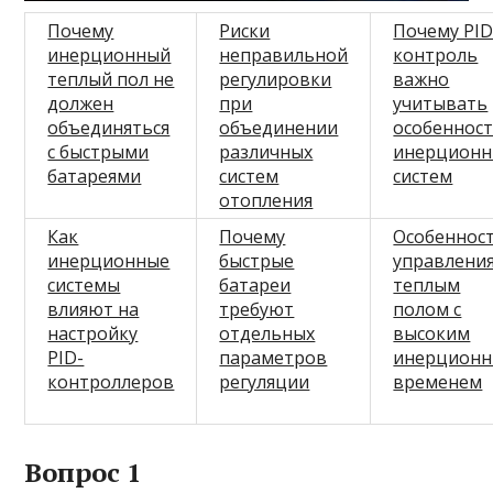
Почему
Риски
Почему PID
инерционный
неправильной
контроль
теплый пол не
регулировки
важно
должен
при
учитывать
объединяться
объединении
особеннос
с быстрыми
различных
инерционн
батареями
систем
систем
отопления
Как
Почему
Особеннос
инерционные
быстрые
управлени
системы
батареи
теплым
влияют на
требуют
полом с
настройку
отдельных
высоким
PID-
параметров
инерцион
контроллеров
регуляции
временем
Вопрос 1