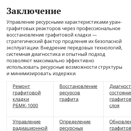
Заключение
Управление ресурсными характеристиками уран-
графитовых реакторов через профессиональное
восстановление графитовой кладки —
стратегический фактор продления их безопасной
эксплуатации. Внедрение передовых технологий,
системная диагностика и опытный подход
позволяют максимально эффективно
использовать ресурсные возможности структуры
и минимизировать издержки.
Ремонт
Восстановление
Диагнос
графитовой
ресурсов
состояни
кладки
графита
графито
РБМК-1000
слоя
Управление
Определение
Обновле
радиационной
ресурсных
графито