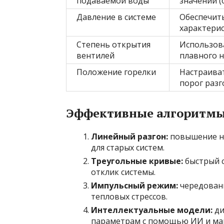
подаваемой воды
значений (
Давление в системе
Обеспечит
характерис
Степень открытия
Использов
вентилей
плавного 
Положение горелки
Настраива
порог разг
Эффективные алгоритм
Линейный разгон:
повышение на
для старых систем.
Треугольные кривые:
быстрый с
отклик системы.
Импульсный режим:
чередовани
тепловых стрессов.
Интеллектуальные модели:
ди
параметрам с помощью ИИ и маш