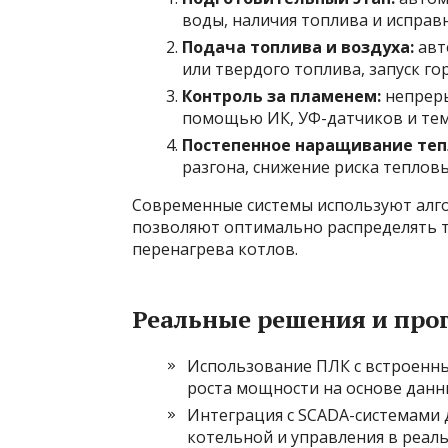
воды, наличия топлива и исправ
Подача топлива и воздуха:
авт
или твердого топлива, запуск го
Контроль за пламенем:
непреры
помощью ИК, УФ-датчиков и тем
Постепенное наращивание теп
разгона, снижение риска теплов
Современные системы используют алг
позволяют оптимально распределять т
перенагрева котлов.
Реальные решения и про
Использование ПЛК с встроенны
роста мощности на основе данн
Интеграция с SCADA-системами 
котельной и управления в реал