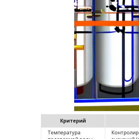
Критерий
Температура
Контролир