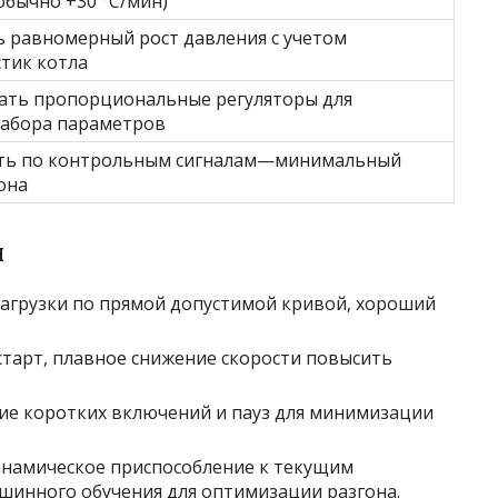
обычно +30 °C/мин)
ь равномерный рост давления с учетом
тик котла
ать пропорциональные регуляторы для
набора параметров
ть по контрольным сигналам—минимальный
она
ы
грузки по прямой допустимой кривой, хороший
тарт, плавное снижение скорости повысить
е коротких включений и пауз для минимизации
намическое приспособление к текущим
инного обучения для оптимизации разгона.