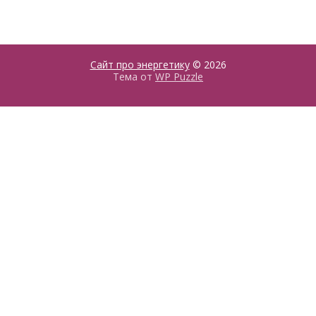
Сайт про энергетику
© 2026
Тема от
WP Puzzle