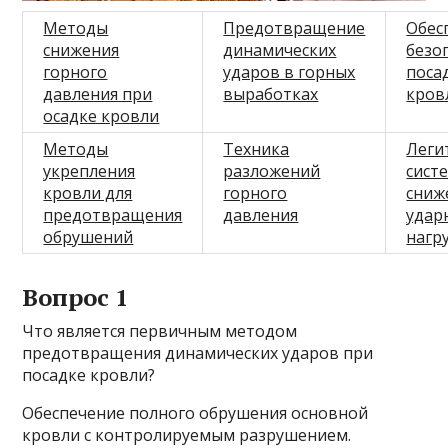
Методы
Предотвращение
Обес
снижения
динамических
безо
горного
ударов в горных
поса
давления при
выработках
кров
осадке кровли
Методы
Техника
Леги
укрепления
разложений
сист
кровли для
горного
сниж
предотвращения
давления
удар
обрушений
нагр
Вопрос 1
Что является первичным методом
предотвращения динамических ударов при
посадке кровли?
Обеспечение полного обрушения основной
кровли с контролируемым разрушением.