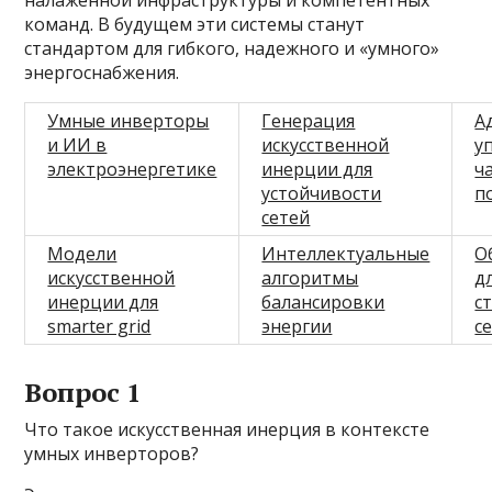
налаженной инфраструктуры и компетентных
команд. В будущем эти системы станут
стандартом для гибкого, надежного и «умного»
энергоснабжения.
Умные инверторы
Генерация
А
и ИИ в
искусственной
у
электроэнергетике
инерции для
ч
устойчивости
п
сетей
Модели
Интеллектуальные
О
искусственной
алгоритмы
д
инерции для
балансировки
с
smarter grid
энергии
с
Вопрос 1
Что такое искусственная инерция в контексте
умных инверторов?