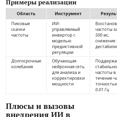
Примеры реализации
Область
Инструмент
Резуль
Пиковые
ИИ-
Восстано
скачки
управляемый
частоты з
частоты
инвертор с
500 мс
,
моделью
снижение 
предиктивной
дестабил
регуляции
Долгосрочные
Обучающая
Поддержа
колебания
нейронная сеть
стабильн
для анализа и
частоты в
корректировки
течение ч
мощности
точность
0.01 Гц
Плюсы и вызовы
внедрения ИИ в