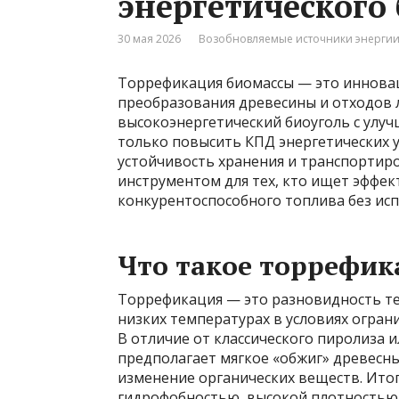
энергетического
30 мая 2026
Возобновляемые источники энерги
Торрефикация биомассы — это иннова
преобразования древесины и отходов 
высокоэнергетический биоуголь с улу
только повысить КПД энергетических у
устойчивость хранения и транспортиро
инструментом для тех, кто ищет эффек
конкурентоспособного топлива без ис
Что такое торрефик
Торрефикация — это разновидность т
низких температурах в условиях огран
В отличие от классического пиролиза и
предполагает мягкое «обжиг» древесны
изменение органических веществ. Ито
гидрофобностью, высокой плотностью