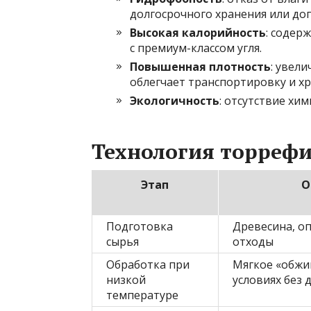
долгосрочного хранения или до
Высокая калорийность
: содер
с премиум-классом угля.
Повышенная плотность
: увел
облегчает транспортировку и хр
Экологичность
: отсутствие хи
Технология торреф
Этап
О
Подготовка
Древесина, оп
сырья
отходы
Обработка при
Мягкое «обжи
низкой
условиях без 
температуре