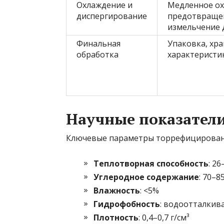
Охлаждение и
Медленное ох
диспергирование
предотвращен
измельчение 
Финальная
Упаковка, хр
обработка
характеристи
Научные показатели
Ключевые параметры торрефицированн
Теплотворная способность
: 2
Углеродное содержание
: 70–8
Влажность
: <5%
Гидрофобность
: водоотталкив
Плотность
: 0,4–0,7 г/см³