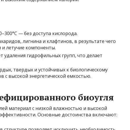
–300°C — без доступа кислорода.
аридов, лигнина и клафтинов, в результате чего
 и летучие компоненты.
т удаления гидрофильных групп, что делает
дых, твердых и устойчивых к биологическому
в с высокой энергетической емкостью.
ефицированного биоугля
елей материал с низкой влажностью и высокой
эффективности. Основные достоинства включают:
и в структуре позволяет исключить необходимость