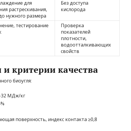
лаждение для
Без доступа
ия растрескивания,
кислорода
до нужного размера
анение, тестирование
Проверка
к
показателей
плотности,
водоотталкивающих
свойств
 и критерии качества
ого биоугля:
6–32 МДж/кг
5%
ающая поверхность, индекс контакта ≥0,8