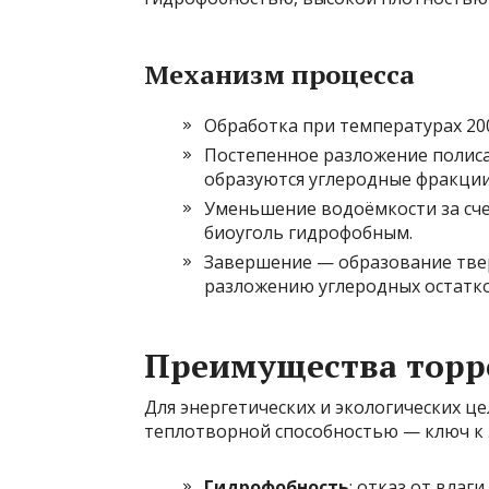
Механизм процесса
Обработка при температурах 200
Постепенное разложение полисах
образуются углеродные фракции
Уменьшение водоёмкости за сче
биоуголь гидрофобным.
Завершение — образование твер
разложению углеродных остатко
Преимущества торр
Для энергетических и экологических ц
теплотворной способностью — ключ к 
Гидрофобность
: отказ от влаг