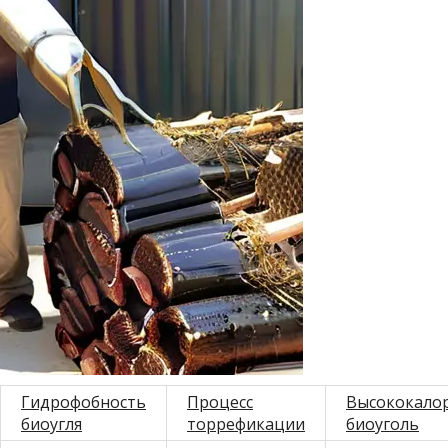
Гидрофобность
Процесс
Высококало
биоугля
торрефикации
биоуголь