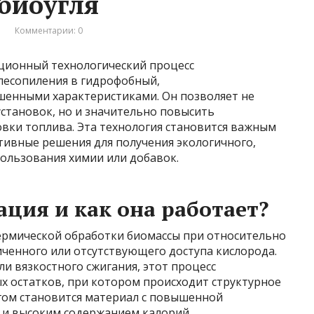
 биоугля
и
Комментарии: 0
ционный технологический процесс
лесопиления в гидрофобный,
чшенными характеристиками. Он позволяет не
становок, но и значительно повысить
вки топлива. Эта технология становится важным
тивные решения для получения экологичного,
пользования химии или добавок.
ация и как она работает?
ермической обработки биомассы при относительно
иченного или отсутствующего доступа кислорода.
ли вязкостного сжигания, этот процесс
х остатков, при котором происходит структурное
гом становится материал с повышенной
 и высоким содержанием калорий.