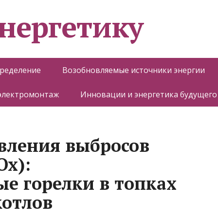
энергетику
пределение
Возобновляемые источники энергии
 электромонтаж
Инновации и энергетика будущего
вления выбросов
Ox):
е горелки в топках
котлов