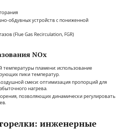
горания
но-обдувных устройств с пониженной
ов (Flue Gas Recirculation, FGR)
азования NOx
й температуры пламени: использование
рующих пики температур.
оздушной смеси: оптимизация пропорций для
збыточного нагрева.
горения, позволяющих динамически регулировать
ев.
горелки: инженерные