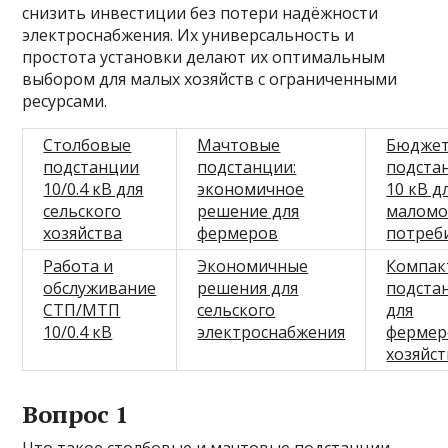
снизить инвестиции без потери надёжности
электроснабжения. Их универсальность и
простота установки делают их оптимальным
выбором для малых хозяйств с ограниченными
ресурсами.
Столбовые
Мачтовые
Бюдже
подстанции
подстанции:
подста
10/0.4 кВ для
экономичное
10 кВ д
сельского
решение для
малом
хозяйства
фермеров
потреб
Работа и
Экономичные
Компак
обслуживание
решения для
подста
СТП/МТП
сельского
для
10/0.4 кВ
электроснабжения
фермер
хозяйст
Вопрос 1