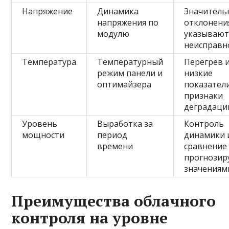
Напряжение
Динамика
Значитель
напряжения по
отклонени
модулю
указывают
неисправн
Температура
Температурный
Перегрев 
режим панели и
низкие
оптимайзера
показател
признаки
деградаци
Уровень
Выработка за
Контроль
мощности
период
динамики 
времени
сравнение 
прогнози
значениям
Преимущества облачного
контроля на уровне