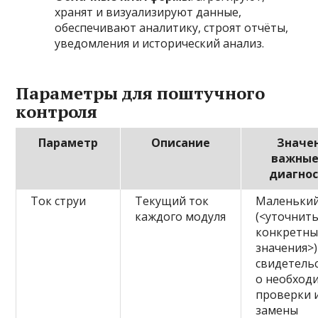
хранят и визуализируют данные,
обеспечивают аналитику, строят отчёты,
уведомления и исторический анализ.
Параметры для поштучного
контроля
Параметр
Описание
Значе
важные
диагно
Ток струи
Текущий ток
Маленький
каждого модуля
(<уточнит
конкретны
значения>)
свидетель
о необход
проверки 
замены