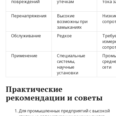
повреждений
утечкам
тока 
Перенапряжения
Высокие
Низкие
возможны при
сопро
замыканиях
Обслуживание
Редкое
Требу
измер
сопро
Применение
Специальные
Промы
системы,
средне
научные
сети
установки
Практические
рекомендации и советы
Для промышленных предприятий с высокой