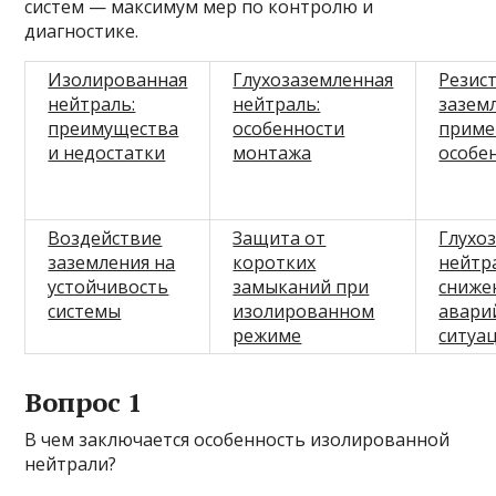
систем — максимум мер по контролю и
диагностике.
Изолированная
Глухозаземленная
Резис
нейтраль:
нейтраль:
зазем
преимущества
особенности
приме
и недостатки
монтажа
особе
Воздействие
Защита от
Глухо
заземления на
коротких
нейтр
устойчивость
замыканий при
сниже
системы
изолированном
авари
режиме
ситуа
Вопрос 1
В чем заключается особенность изолированной
нейтрали?