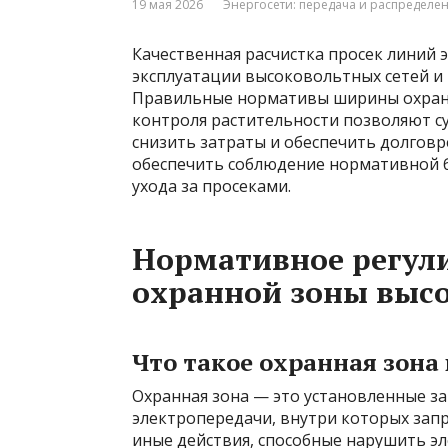
19 мая 2026
Энергосети: передача и распределе
Качественная расчистка просек линий
эксплуатации высоковольтных сетей и
Правильные нормативы ширины охранн
контроля растительности позволяют с
снизить затраты и обеспечить долговр
обеспечить соблюдение нормативной б
ухода за просеками.
Нормативное регул
охранной зоны выс
Что такое охранная зона
Охранная зона — это установленные з
электропередачи, внутри которых зап
иные действия, способные нарушить э