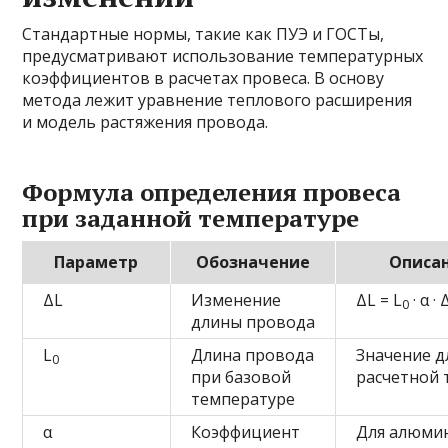
Стандартные нормы, такие как ПУЭ и ГОСТы,
предусматривают использование температурных
коэффициентов в расчетах провеса. В основу
метода лежит уравнение теплового расширения
и модель растяжения провода.
Формула определения провеса
при заданной температуре
Параметр
Обозначение
Описа
ΔL
Изменение
ΔL = L
· α ·
0
длины провода
L
Длина провода
Значение д
0
при базовой
расчетной 
температуре
α
Коэффициент
Для алюми