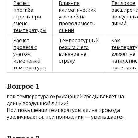
Расчет
Влияние
Тепловое
прогиба
климатических
расширен
стрелы при
условий на
воздушны
смене
проводимость
линий
температуры
линий
Расчет
Температурный
Как
провеса с
режим и его
температу
учетом
влияние на
влияет на
изменений
стрелу
натяжение
температуры
проводов
Вопрос 1
Как температура окружающей среды влияет на
длину воздушной линии?
При повышении температуры длина провода
увеличивается, при понижении — уменьшается.