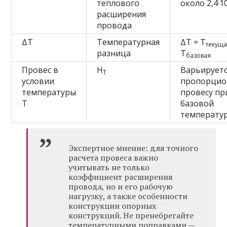
теплового
около 2,4·1
расширения
провода
ΔT
Температурная
ΔT = T
текущ
разница
T
базовая
Провес в
H
Варьирует
T
условии
пропорцио
температуры
провесу пр
T
базовой
температур
Экспертное мнение: для точного
расчета провеса важно
учитывать не только
коэффициент расширения
провода, но и его рабочую
нагрузку, а также особенности
конструкции опорных
конструкций. Не пренебрегайте
температурными поправками —