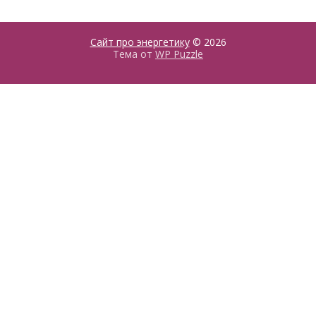
Сайт про энергетику
© 2026
Тема от
WP Puzzle