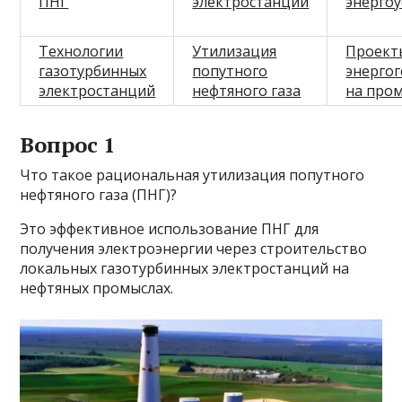
ПНГ
электростанции
энерго
Технологии
Утилизация
Проект
газотурбинных
попутного
энерго
электростанций
нефтяного газа
на про
Вопрос 1
Что такое рациональная утилизация попутного
нефтяного газа (ПНГ)?
Это эффективное использование ПНГ для
получения электроэнергии через строительство
локальных газотурбинных электростанций на
нефтяных промыслах.