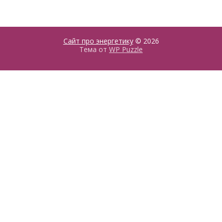
Сайт про энергетику
© 2026
Тема от
WP Puzzle