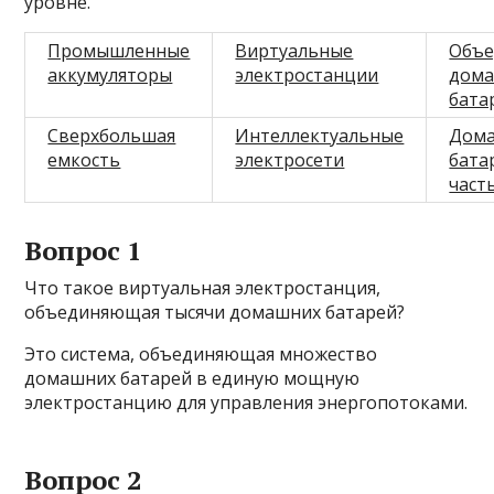
уровне.
Промышленные
Виртуальные
Объе
аккумуляторы
электростанции
дом
бата
Сверхбольшая
Интеллектуальные
Дом
емкость
электросети
бата
част
Вопрос 1
Что такое виртуальная электростанция,
объединяющая тысячи домашних батарей?
Это система, объединяющая множество
домашних батарей в единую мощную
электростанцию для управления энергопотоками.
Вопрос 2