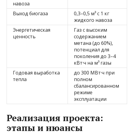
навоза
Выход биогаза
0,3–0,5 м³ с 1 кг
жидкого навоза
Энергетическая
Газ с высоким
ценность
содержанием
метана (до 60%),
потенциал для
поколения до 3–4
кВт·ч на м³ газы
Годовая выработка
до 300 МВт·ч при
тепла
полном
сбалансированном
режиме
эксплуатации
Реализация проекта:
этапы и нюансы