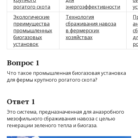
крупного
для
б
рогатого скота
энергоэффективности
у
Экологические
Технология
П
преимущества
сбраживания навоза
а
промышленных
в фермерских
с
биогазовых
хозяйствах
д
установок
р
Вопрос 1
Что такое промышленная биогазовая установка
для фермы крупного рогатого скота?
Ответ 1
Это система, предназначенная для анаэробного
мезофильного сбраживания навоза с целью
генерации зеленого тепла и биогаза.