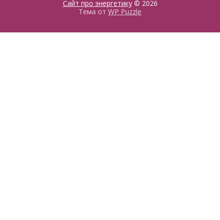
Сайт про энергетику
© 2026
Тема от
WP Puzzle