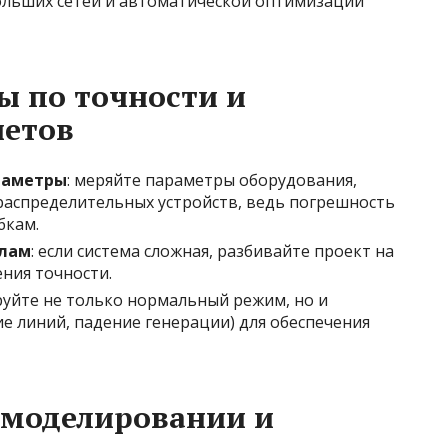
льших сетей и автоматической оптимизации
ы по точности и
четов
раметры
: меряйте параметры оборудования,
распределительных устройств, ведь погрешность
бкам.
елам
: если система сложная, разбивайте проект на
ния точности.
руйте не только нормальный режим, но и
е линий, падение генерации) для обеспечения
 моделировании и