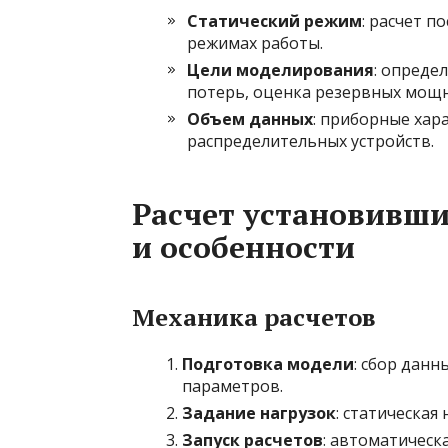
Статический режим
: расчет 
режимах работы.
Цели моделирования
: опреде
потерь, оценка резервных мощн
Объем данных
: приборные хар
распределительных устройств.
Расчет установивш
и особенности
Механика расчетов
Подготовка модели
: сбор данн
параметров.
Задание нагрузок
: статическая
Запуск расчетов
: автоматическ