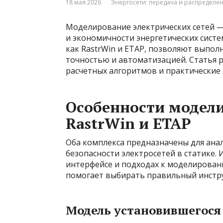
18 мая 2026
Энергосети: передача и распределе
Моделирование электрических сетей —
и экономичности энергетических сист
как RastrWin и ETAP, позволяют выпол
точностью и автоматизацией. Статья р
расчетных алгоритмов и практические
Особенности модел
RastrWin и ETAP
Оба комплекса предназначены для анал
безопасности электросетей в статике. 
интерфейсе и подходах к моделирова
помогает выбирать правильный инстру
Модель установившегося