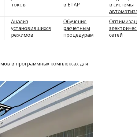
токов
в ETAP
в системы
автоматиз
Анализ
Обучение
Оптимизац
установившихся
расчетным
электричес
режимов
процедурам
сетей
имов в программных комплексах для