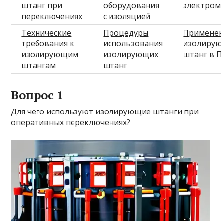
штанг при
оборудования
электро
переключениях
с изоляцией
Технические
Процедуры
Примене
требования к
использования
изолиру
изолирующим
изолирующих
штанг в 
штангам
штанг
Вопрос 1
Для чего используют изолирующие штанги при
оперативных переключениях?