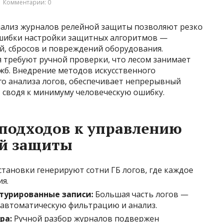
Комментарии: 0
нализ журналов релейной защиты позволяют резко
Ошибки настройки защитных алгоритмов —
й, сбросов и повреждений оборудования.
требуют ручной проверки, что лесом занимает
б. Внедрение методов искусственного
ого анализа логов, обеспечивает непрерывный
 сводя к минимуму человеческую ошибку.
подходов к управлению
й защиты
тановки генерируют сотни ГБ логов, где каждое
я.
турированные записи:
Большая часть логов —
т автоматическую фильтрацию и анализ.
ра:
Ручной разбор журналов подвержен