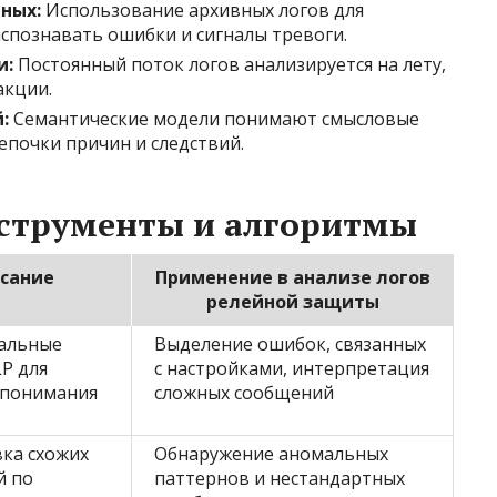
ных:
Использование архивных логов для
аспознавать ошибки и сигналы тревоги.
и:
Постоянный поток логов анализируется на лету,
акции.
:
Семантические модели понимают смысловые
епочки причин и следствий.
нструменты и алгоритмы
сание
Применение в анализе логов
релейной защиты
альные
Выделение ошибок, связанных
P для
с настройками, интерпретация
 понимания
сложных сообщений
ка схожих
Обнаружение аномальных
й по
паттернов и нестандартных