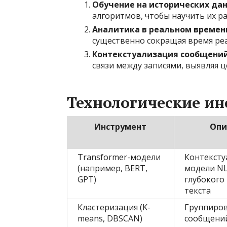
Обучение на исторических дан
алгоритмов, чтобы научить их р
Аналитика в реальном времен
существенно сокращая время ре
Контекстуализация сообщений
связи между записями, выявляя ц
Технологические и
Инструмент
Опи
Transformer-модели
Контексту
(например, BERT,
модели NL
GPT)
глубокого
текста
Кластеризация (K-
Группиров
means, DBSCAN)
сообщени