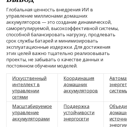
Глобальная ценность внедрения ИИ в
управление миллионами домашних
аккумуляторов — это создание динамической,
саморегулируемой, высокоэффективной системы,
способной балансировать нагрузку, продлевать
срок службы батарей и минимизировать
эксплуатационные издержки. Для достижения
этих целей важно тщательно реализовывать
проекты, не забывать о качестве данных и
постоянном обучении моделей.
Искусственный
Координация
Автома
интеллект в
домашних
энерге
управлении
аккумуляторов
систем
сетями
Масштабируемое
Поддержка
Объеди
управление
устойчивости
домаш
аккумуляторами
энергосети
источн
энерги