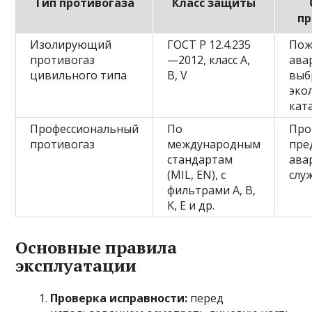
Тип противогаза
Класс защиты
п
Изолирующий
ГОСТ Р 12.4.235
Пож
противогаз
—2012, класс A,
ава
цивильного типа
B, V
выб
эко
кат
Профессиональный
По
Про
противогаз
международным
пре
стандартам
ава
(MIL, EN), с
слу
фильтрами А, В,
K, Е и др.
Основные правила
эксплуатации
Проверка исправности:
перед