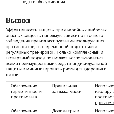
средств обслуживания.
Вывод
Эффективность защиты при аварийных выбросах
опасных веществ напрямую зависит от точного
соблюдения правил эксплуатации изолирующих
противогазов, своевременной подготовки и
регулярных тренировок. Только комплексный и
экспертный подход позволяет воспользоваться
всеми преимуществами средств индивидуальной
защиты и минимизировать риски для здоровья и
жизни.
Обеспечение
Правильная
Использ
герметичности
затяжка маски
изолиру
противогаза
противо
при утеч
Обеспечение
Дозиметры и
Использ