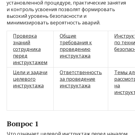
установленной процедуре, практические занятия
и контроль усвоения позволят формировать
высокий уровень безопасности и
минимизировать вероятность аварий.
Проверка
Общие
Инструк
знаний
требования к
по техн
сотрудника
проведению
безопас
перед
инструктажа
инструктажем
Цели и задачи
Ответственность
Темы дл
целевого
за проведение
рассмот
инструктажа
инструктажа
на
инструк
Вопрос 1
Что означает целевой инструктаж перед началом