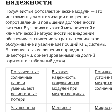
надежности
Полуячеистые фотоэлектрические модули — это
инструмент для оптимизации внутренних
сопротивлений и повышения долговечности
системы. В условиях высокой механической и
климатической нагрузочности их внедрение
обеспечивает снижение затрат на техническое
обслуживание и увеличивает общий КПД системы.
Вложение в такие решения оправдано
инвесторами, ориентированными на долгий
горизонт и стабильный доход.
Полуячеистые
Высокая
Повыше
солнечные
надежность
устойчи
панели
полуячеистых
микрот
уменьшают
модулей при
солнечн
резистивные
микротрещинах
потери
Улучшенная
Меньшее
Микротр