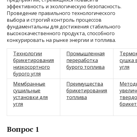
эффективность и экологическую безопасность.
Проведение правильного технологического
выбора и строгий контроль процессов
фундаментальны для достижения стабильного
высококачественного продукта, способного
конкурировать на рынке энергии и топлива.
Технологии
Промышленная
Термо
брикетирования
переработка
сушка 
низкосортного
бурого топлива
угля
бурого угля
Мембранные
Преимущества
Метод
сушильные
брикетирования
увелич
установки для
топлива
твердо
угля
брике
Вопрос 1