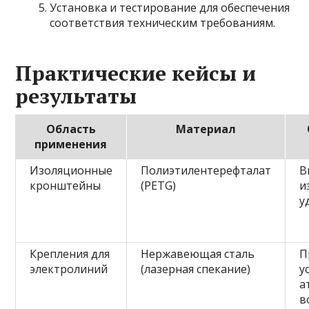
Установка и тестирование для обеспечения
соответствия техническим требованиям.
Практические кейсы и
результаты
Область
Материал
применения
Изоляционные
Полиэтилентерефталат
В
кронштейны
(PETG)
и
у
Крепления для
Нержавеющая сталь
П
электролиний
(лазерная спекание)
у
а
в