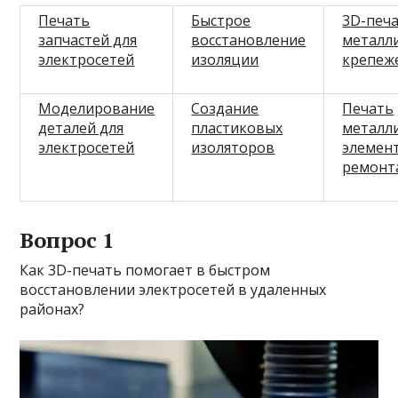
Печать
Быстрое
3D-печ
запчастей для
восстановление
металл
электросетей
изоляции
крепеж
Моделирование
Создание
Печать
деталей для
пластиковых
металл
электросетей
изоляторов
элемен
ремонт
Вопрос 1
Как 3D-печать помогает в быстром
восстановлении электросетей в удаленных
районах?