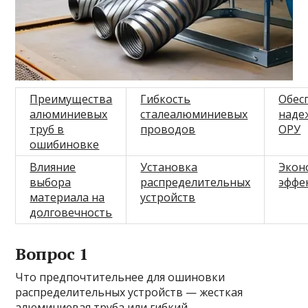
Преимущества
Гибкость
Обес
алюминиевых
сталеалюминиевых
наде
труб в
проводов
ОРУ
ошибиновке
Влияние
Установка
Экон
выбора
распределительных
эффе
материала на
устройств
долговечность
Вопрос 1
Что предпочтительнее для ошиновки
распределительных устройств — жесткая
алюминиевая труба или гибкий