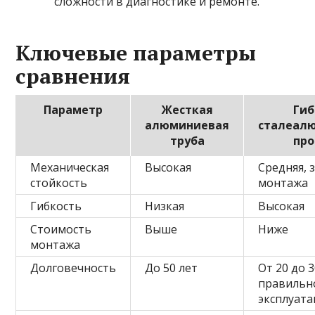
сложности в диагностике и ремонте.
Ключевые параметры
сравнения
Параметр
Жесткая
Ги
алюминиевая
сталеал
труба
пр
Механическая
Высокая
Средняя, 
стойкость
монтажа
Гибкость
Низкая
Высокая
Стоимость
Выше
Ниже
монтажа
Долговечность
До 50 лет
От 20 до 
правильн
эксплуат