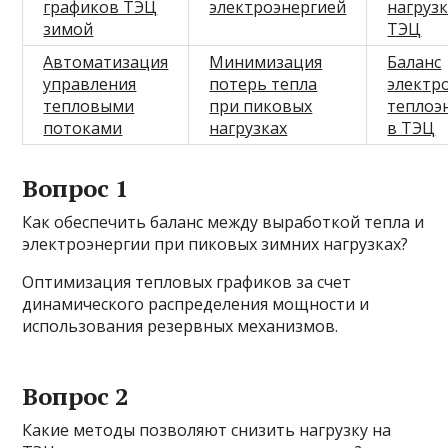
графиков ТЭЦ
электроэнергией
нагруз
зимой
ТЭЦ
Автоматизация
Минимизация
Баланс
управления
потерь тепла
электро
тепловыми
при пиковых
теплоэ
потоками
нагрузках
в ТЭЦ
Вопрос 1
Как обеспечить баланс между выработкой тепла и
электроэнергии при пиковых зимних нагрузках?
Оптимизация тепловых графиков за счет
динамического распределения мощности и
использования резервных механизмов.
Вопрос 2
Какие методы позволяют снизить нагрузку на