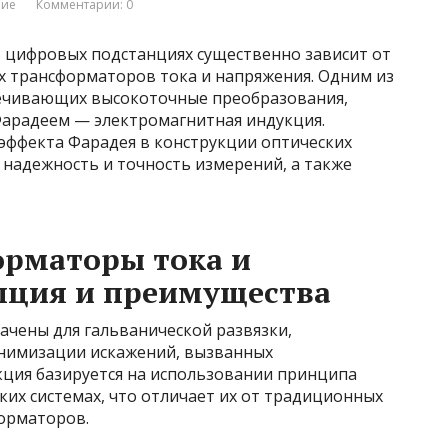
ние
Комментарии: 0
 цифровых подстанциях существенно зависит от
х трансформаторов тока и напряжения. Одним из
печивающих высокоточные преобразования,
Фарадеем — электромагнитная индукция.
ффекта Фарадея в конструкции оптических
надежность и точность измерений, а также
орматоры тока и
пция и преимущества
чены для гальванической развязки,
инимизации искажений, вызванных
ция базируется на использовании принципа
их системах, что отличает их от традиционных
орматоров.