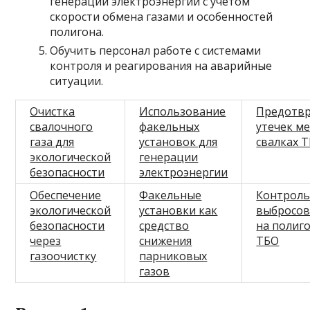
генерации электроэнергии с учетом
скорости обмена газами и особенностей
полигона.
Обучить персонал работе с системами
контроля и реагирования на аварийные
ситуации.
Очистка
Использование
Предотв
свалочного
факельных
утечек м
газа для
установок для
свалках 
экологической
генерации
безопасности
электроэнергии
Обеспечение
Факельные
Контрол
экологической
установки как
выбросов
безопасности
средство
на полиг
через
снижения
ТБО
газоочистку
парниковых
газов