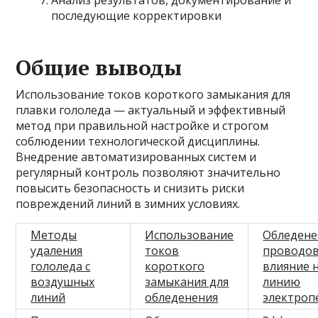
Анализ результатов, документирование и
последующие корректировки
Общие выводы
Использование токов короткого замыкания для
плавки гололеда — актуальный и эффективный
метод при правильной настройке и строгом
соблюдении технологической дисциплины.
Внедрение автоматизированных систем и
регулярный контроль позволяют значительно
повысить безопасность и снизить риски
повреждений линий в зимних условиях.
Методы
Использование
Обледене
удаления
токов
проводов
гололеда с
короткого
влияние 
воздушных
замыкания для
линию
линий
обледенения
электроп