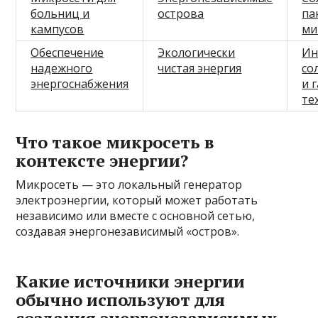
больниц и
острова
па
кампусов
ми
Обеспечение
Экологически
Ин
надежного
чистая энергия
со
энергоснабжения
и 
те
Что такое микросеть в
контексте энергии?
Микросеть — это локальный генератор
электроэнергии, который может работать
независимо или вместе с основной сетью,
создавая энергонезависимый «остров».
Какие источники энергии
обычно используют для