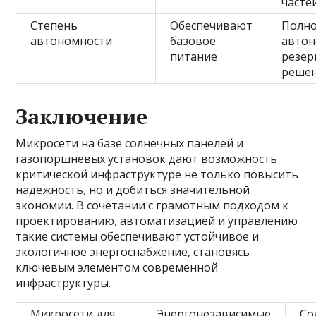
часте
Степень
Обеспечивают
Полн
автономности
базовое
автон
питание
резер
реше
Заключение
Микросети на базе солнечных панелей и
газопоршневых установок дают возможность
критической инфраструктуре не только повысить
надежность, но и добиться значительной
экономии. В сочетании с грамотным подходом к
проектированию, автоматизацией и управлению
такие системы обеспечивают устойчивое и
экологичное энергоснабжение, становясь
ключевым элементом современной
инфраструктуры.
Микросети для
Энергонезависимые
Со