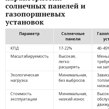
солнечных панелей и
газопоршневых
установок
Параметр
Солнечные
Газо
панели
ус
КПД
17-22%
40-45
Масштабируемость
Высокая,
Мень
легко
требу
расширять
на за
Экологическая
Минимальная,
Завис
нагрузка
без выбросов
топли
низка
Стоимость
Минимальная,
Высок
эксплуатации
низкий износ
обслу
движ