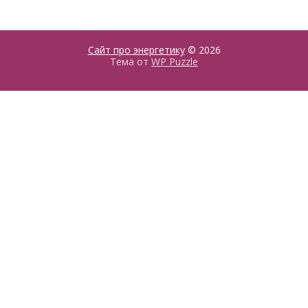
Сайт про энергетику
© 2026
Тема от
WP Puzzle