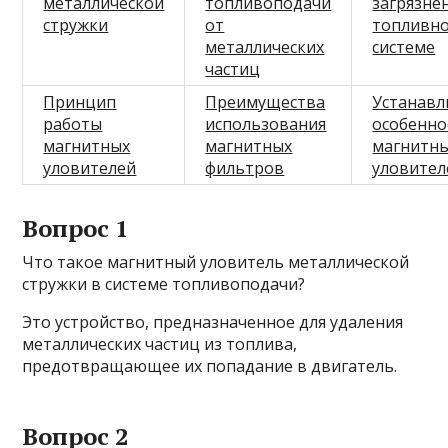
металлической
топливоподачи
загрязне
стружки
от
топливн
металлических
системе
частиц
Принцип
Преимущества
Устанав
работы
использования
особенно
магнитных
магнитных
магнитн
уловителей
фильтров
уловител
Вопрос 1
Что такое магнитный уловитель металлической
стружки в системе топливоподачи?
Это устройство, предназначенное для удаления
металлических частиц из топлива,
предотвращающее их попадание в двигатель.
Вопрос 2