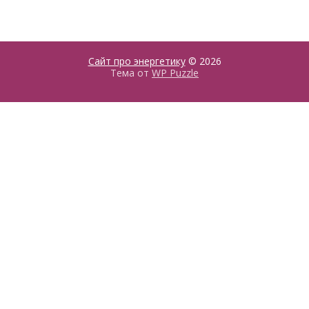
Сайт про энергетику
© 2026
Тема от
WP Puzzle