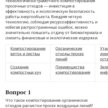
технологически грамотного компостирования
просечных отходов — инвестиция в
эффективность и экологическую безопасность
работы энергообъекта. Внедряя четкую
технологию, соблюдая ресурсоэффективность и
избегая распространенных ошибок, можно
значительно повысить отдачу от биоматериала и
снизить финансовые и экологические издержки.
Компостирование
Органические
Ути
веток и листвы
отходы просек
дре
линий
ост
Создание
Преимущества
Зел
компостных куч
компостирования
инф
Вопрос 1
Что такое компостирование органических
отходов расчистки просек воздушных линий?