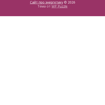
Сайт про энергетику
© 2026
Тема от
WP Puzzle