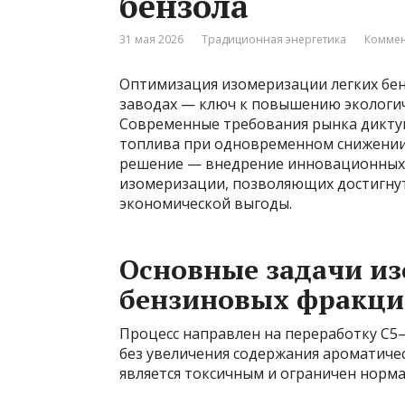
бензола
31 мая 2026
Традиционная энергетика
Коммен
Оптимизация изомеризации легких бе
заводах — ключ к повышению экологич
Современные требования рынка дикту
топлива при одновременном снижении
решение — внедрение инновационных 
изомеризации, позволяющих достигнут
экономической выгоды.
Основные задачи и
бензиновых фракц
Процесс направлен на переработку C5
без увеличения содержания ароматичес
является токсичным и ограничен норм