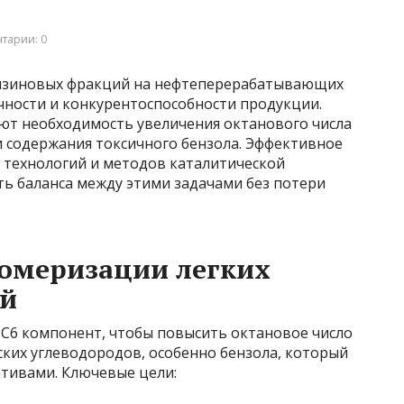
тарии: 0
нзиновых фракций на нефтеперерабатывающих
ности и конкурентоспособности продукции.
ют необходимость увеличения октанового числа
 содержания токсичного бензола. Эффективное
технологий и методов каталитической
ь баланса между этими задачами без потери
зомеризации легких
ий
–C6 компонент, чтобы повысить октановое число
ких углеводородов, особенно бензола, который
ативами. Ключевые цели: