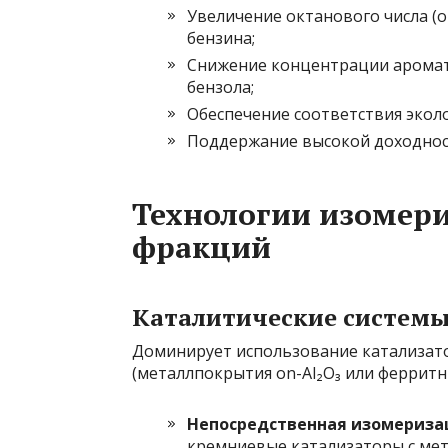
Увеличение октанового числа (
бензина;
Снижение концентрации аромат
бензола;
Обеспечение соответствия экол
Поддержание высокой доходност
Технологии изомер
фракций
Каталитические систем
Доминирует использование катализат
(металлпокрытия on-Al₂O₃ или ферритн
Непосредственная изомеризаци
кремниевые катализаторы с мет