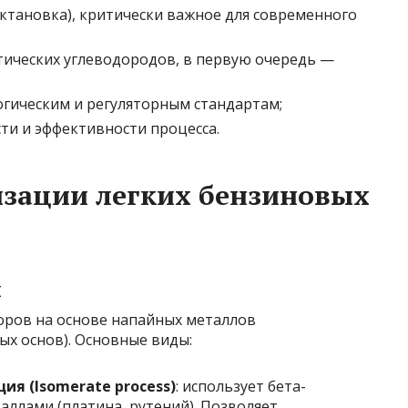
октановка), критически важное для современного
ических углеводородов, в первую очередь —
огическим и регуляторным стандартам;
и и эффективности процесса.
изации легких бензиновых
ы
оров на основе напайных металлов
ых основ). Основные виды:
я (Isomerate process)
: использует бета-
аллами (платина, рутений). Позволяет