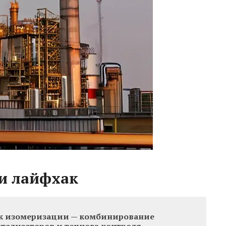
и лайфхак
к изомеризации — комбинирование