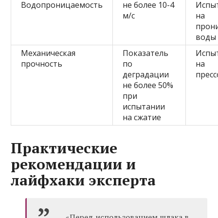
Водопроницаемость
не более 10-4
Испы
м/с
на
прон
воды
Механическая
Показатель
Испы
прочность
по
на
деградации
прес
не более 50%
при
испытании
на сжатие
Практические
рекомендации и
лайфхаки эксперта
«Перед использованием шлака в