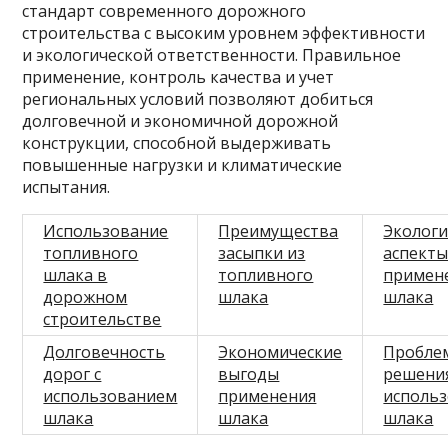
стандарт современного дорожного
строительства с высоким уровнем эффективности
и экологической ответственности. Правильное
применение, контроль качества и учет
региональных условий позволяют добиться
долговечной и экономичной дорожной
конструкции, способной выдерживать
повышенные нагрузки и климатические
испытания.
Использование
Преимущества
Экологи
топливного
засыпки из
аспект
шлака в
топливного
примен
дорожном
шлака
шлака
строительстве
Долговечность
Экономические
Пробле
дорог с
выгоды
решени
использованием
применения
исполь
шлака
шлака
шлака