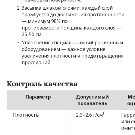
Засыпка шлаком слоями, каждый слой
трамбуется до достижения протяженности
— минимум 98% по
протираемости.Толщина каждого слоя —
25-50 см.
Уплотнение специальным вибрационным
оборудованием — важное условие
увеличения плотности и предотвращения
проседаний.
Контроль качества
Параметр
Допустимый
Ме
показатель
оц
Плотность
2,3–2,6 г/см³
Гарр
или е
имит