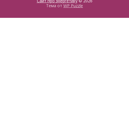
Сайт про энергетику
© 2026
Тема от
WP Puzzle